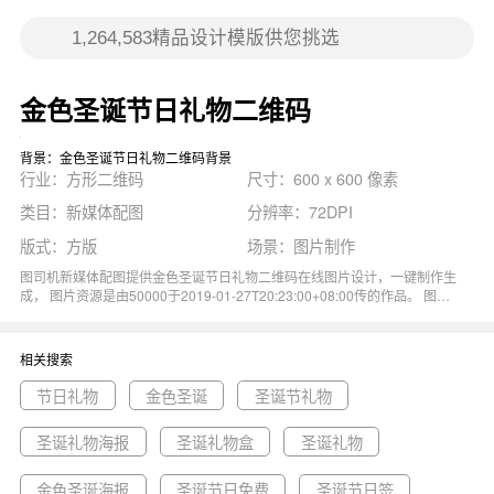
金色圣诞节日礼物二维码
背景：金色圣诞节日礼物二维码背景
行业：方形二维码
尺寸：600 x 600 像素
类目：新媒体配图
分辨率：72DPI
版式：方版
场景：图片制作
图司机新媒体配图提供金色圣诞节日礼物二维码在线图片设计，一键制作生
成， 图片资源是由50000于2019-01-27T20:23:00+08:00传的作品。 图片
金色节日圣诞节圣诞圣诞树二维码扫码尺寸600x600像素分辨率72DPI， 金
色圣诞节日礼物二维码图属于二维码, 金色, 节日, 圣诞节, 圣诞主题。 主要
用于方形二维码行业，为您推荐与金色圣诞节日礼物二维码相关的专题节日
相关搜索
礼物, 金色圣诞, 圣诞节礼物等优质图片模板资源。
节日礼物
金色圣诞
圣诞节礼物
圣诞礼物海报
圣诞礼物盒
圣诞礼物
金色圣诞海报
圣诞节日免费
圣诞节日签