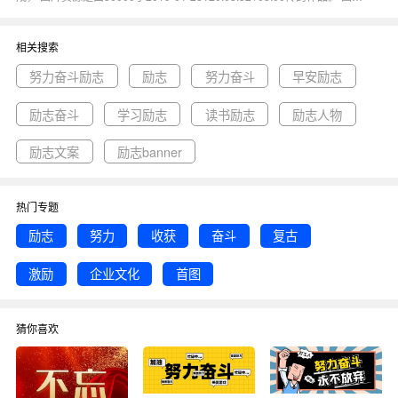
励志努力收获奋斗复古激励企业文化首图尺寸900x383像素分辨率72DPI，
努力奋斗励志公众号首图图属于励志, 激励, 首图, 企业文化, 奋斗主题。 主
要用于公众号首图行业，为您推荐与努力奋斗励志公众号首图相关的专题努
相关搜索
力奋斗励志, 励志, 努力奋斗等优质图片模板资源。
努力奋斗励志
励志
努力奋斗
早安励志
励志奋斗
学习励志
读书励志
励志人物
励志文案
励志banner
热门专题
励志
努力
收获
奋斗
复古
激励
企业文化
首图
猜你喜欢