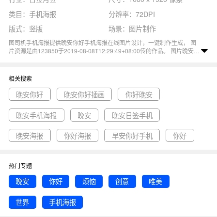
类目：手机海报
分辨率：72DPI
版式：竖版
场景：图片制作
图司机手机海报提供晚安你好手机海报在线图片设计，一键制作生成， 图
片资源是由123850于2019-08-08T12:29:49+08:00传的作品。 图片晚安你
好烦恼创意唯美世界手机海报尺寸1080x1920像素分辨率72DPI， 晚安你
好手机海报图属于创意, 你好, 唯美, 世界, 手机海报主题。 主要用于日签月
签行业，为您推荐与晚安你好手机海报相关的专题晚安你好, 晚安你好插画,
相关搜索
你好晚安等优质图片模板资源。
晚安你好
晚安你好插画
你好晚安
晚安手机海报
晚安
晚安日签手机
晚安海报
你好海报
早安你好手机
你好
热门专题
晚安
你好
烦恼
创意
唯美
世界
手机海报