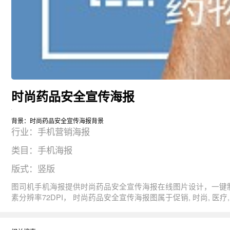
时尚药品安全宣传海报
背景：时尚药品安全宣传海报背景
行业：手机营销海报
类目：手机海报
版式：竖版
图司机手机海报提供时尚药品安全宣传海报在线图片设计，一键制作生成， 图片资源是由195956于2019-08-05T19:24:08+08:00传的作品。 图片药品时尚医疗健康宣传
素分辨率72DPI， 时尚药品安全宣传海报图属于促销, 时尚, 医疗, 安全, 健康主题。 主要用于手机营销海报行业，为您推荐与时尚药品安全宣传海报相关的专题药品安全, 药品宣传, 药品宣传海报等
优质图片模板资源。