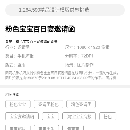
粉色宝宝百日宴邀请函
背景：粉色宝宝百日宴邀请函背景
行业：邀请函
尺寸：1080 x 1920 像素
类目：手机海报
分辨率：72DPI
版式：竖版
场景：图片制作
图司机手机海报提供粉色宝宝百日宴邀请函在线图片设计，一键制作生成，
图片资源是由150672于2019-08-12T17:40:34+08:00传的作品。 图片粉色
宝宝百日宴邀请函百日宴请帖请柬卡通浪漫可爱尺寸1080x1920像素分辨率
72DPI， 粉色宝宝百日宴邀请函图属于卡通, 可爱, 粉色, 邀请函, 请柬主题。
主要用于邀请函行业，为您推荐与粉色宝宝百日宴邀请函相关的专题粉色宝
相关搜索
宝, 邀请函粉色, 粉色邀请函等优质图片模板资源。
粉色宝宝
邀请函粉色
粉色邀请函
宝宝宴邀请函
宝宝
淘宝宝宝海报
粉色
宝宝照片
宝宝出生
包宝宝