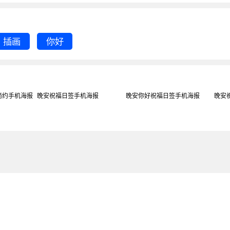
插画
你好
简约手机海报
晚安祝福日签手机海报
晚安你好祝福日签手机海报
晚安