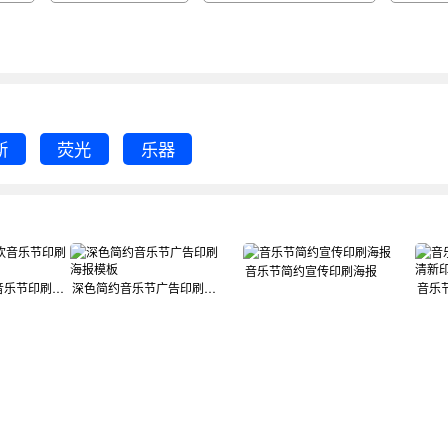
斯
荧光
乐器
音乐节简约宣传印刷海报
简约几何狂欢音乐节印刷海报
深色简约音乐节广告印刷海报模板