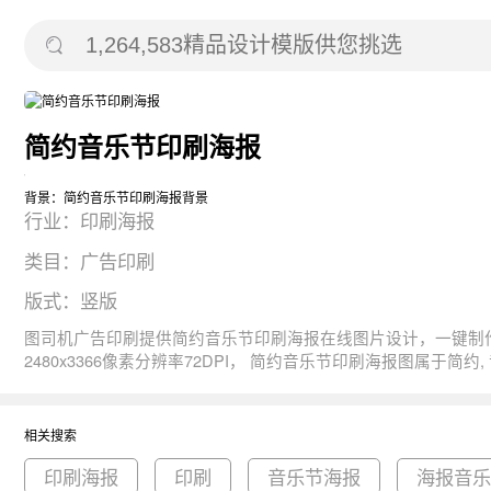
简约音乐节印刷海报
背景：简约音乐节印刷海报背景
行业：印刷海报
类目：广告印刷
版式：竖版
图司机广告印刷提供简约音乐节印刷海报在线图片设计，一键制作生成， 图片资源是由153760于2019-10-31T11:28:59+08:00传的作品。 图片简约小清新音乐
2480x3366像素分辨率72DPI， 简约音乐节印刷海报图属于简约, 音乐节, 小清新, 音乐, 萨克斯主题。 主要用于印刷海报行业，为您推荐与简约音乐节印刷海报相关的专题印刷海报, 印刷, 音乐节海
报等优质图片模板资源。
相关搜索
印刷海报
印刷
音乐节海报
海报音