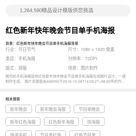
红色新年快年晚会节目单手机海报
背景：红色新年快年晚会节目单手机海报背景
行业：节日节气
尺寸：1080 x 1920 像素
类目：手机海报
分辨率：72DPI
版式：竖版
场景：图片制作
图司机手机海报提供红色新年快年晚会节目单手机海报在线图片设计，一键
制作生成， 图片资源是由469055于2019-10-28T14:09:27+08:00传的作
品。 图片红色喜庆气球节目单跨年晚会跨年晚会手机海报节目单手机海报
新年手机海报尺寸1080x1920像素分辨率72DPI， 红色新年快年晚会节目
单手机海报图属于红色, 气球, 喜庆, 节目单, 跨年晚会主题。 主要用于节日
相关搜索
节气行业，为您推荐与红色新年快年晚会节目单手机海报相关的专题新年晚
会, 新年晚会海报, 节目单晚会等优质图片模板资源。
新年晚会
新年晚会海报
节目单晚会
新年红色海报
红色新年海报
快海报
快读手机
节目单红色
红色节目单