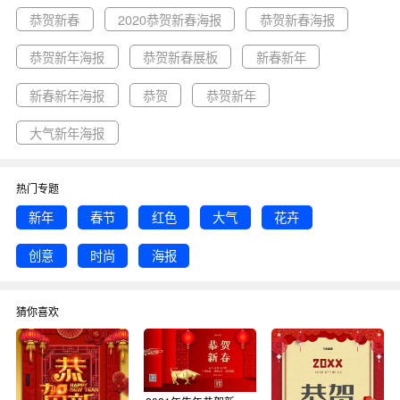
恭贺新春
2020恭贺新春海报
恭贺新春海报
恭贺新年海报
恭贺新春展板
新春新年
新春新年海报
恭贺
恭贺新年
大气新年海报
热门专题
新年
春节
红色
大气
花卉
创意
时尚
海报
猜你喜欢