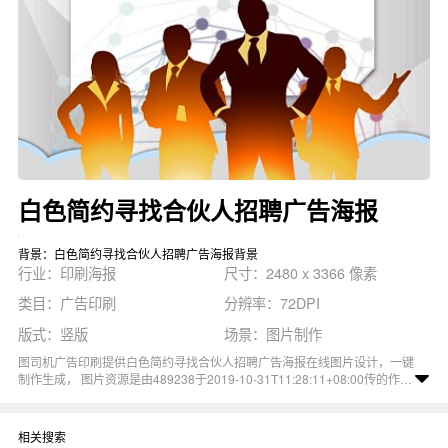
白色简约寻找合伙人招聘广告海报
背景：白色简约寻找合伙人招聘广告海报背景
行业：印刷海报
尺寸：2480 x 3366 像素
类目：广告印刷
分辨率：72DPI
版式：竖版
场景：图片制作
图司机广告印刷提供白色简约寻找合伙人招聘广告海报在线图片设计，一键
制作生成， 图片资源是由489238于2019-10-31T11:28:11+08:00传的作
品。 图片招聘诚聘企业招聘公司招人职等你来全城寻人尺寸2480x3366像
素分辨率72DPI， 白色简约寻找合伙人招聘广告海报图属于招聘, 全城寻人,
企业招聘, 诚聘, 职等你来主题。 主要用于印刷海报行业，为您推荐与白色
相关搜索
简约寻找合伙人招聘广告海报相关的专题寻找合伙人, 寻找合伙人海报, 寻找