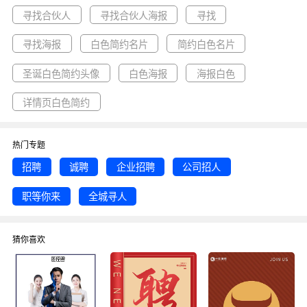
等优质图片模板资源。
寻找合伙人
寻找合伙人海报
寻找
寻找海报
白色简约名片
简约白色名片
圣诞白色简约头像
白色海报
海报白色
详情页白色简约
热门专题
招聘
诚聘
企业招聘
公司招人
职等你来
全城寻人
猜你喜欢