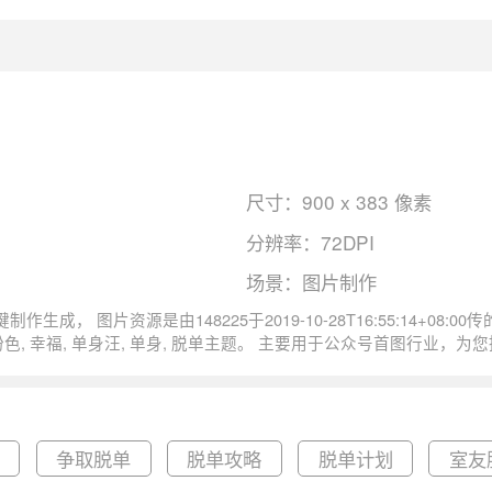
尺寸：900 x 383 像素
分辨率：72DPI
场景：图片制作
脱单单身狗恋爱单身狗粮单身汪幸福粉色
报
争取脱单
脱单攻略
脱单计划
室友