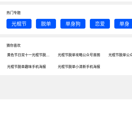
热门专题
光棍节
脱单
单身狗
恋爱
单身
猜你喜欢
黄色节日双十一光棍节脱单必备公众号首图
光棍节脱单攻略公众号首图
光棍节脱单公
光棍节脱单趣味手机海报
光棍节脱单小清新手机海报