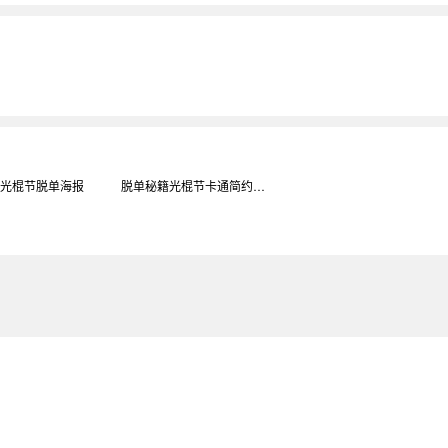
11光棍节脱单海报
脱单秘籍光棍节卡通简约扁平大气公众号封面