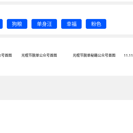
狗粮
单身汪
幸福
粉色
众号首图
光棍节脱单公众号首图
光棍节脱单秘籍公众号首图
11.