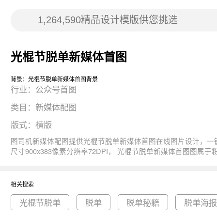
光棍节脱单新媒体首图
背景：光棍节脱单新媒体首图背景
行业：公众号首图
类目：新媒体配图
版式：横版
图司机新媒体配图提供光棍节脱单新媒体首图在线图片设计，一键制作生成， 图片资源是由148225于2019-10-28T16:55:14+08:00传的作品。 图片光棍节
尺寸900x383像素分辨率72DPI， 光棍节脱单新媒体首图图属于粉色, 幸福, 单身汪, 单身, 脱单主题。 主要用于公众号首图行业，为您推荐与光棍节脱单新媒体首图相关的专题光棍节脱单, 脱单, 脱
单秘籍等优质图片模板资源。
相关搜索
光棍节脱单
脱单
脱单秘籍
脱单海