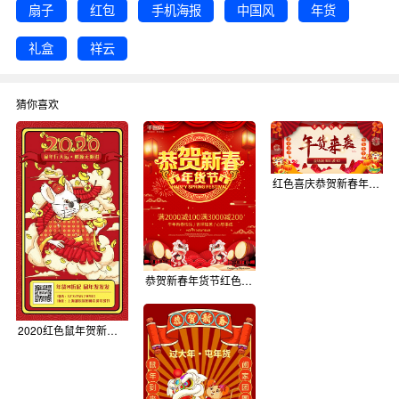
扇子
红包
手机海报
中国风
年货
礼盒
祥云
猜你喜欢
红色喜庆恭贺新春年货氛围海报banner
恭贺新春年货节红色中国风喜庆节日促销海报
2020红色鼠年贺新春年货节打折促销gif海报