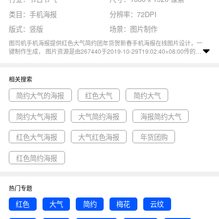
类目：手机海报
分辨率：72DPI
版式：竖版
场景：图片制作
图司机手机海报提供红色大气简约团年货贺新春手机海报在线图片设计，一
键制作生成， 图片资源是由267440于2019-10-29T19:02:40+08:00传的作
品。 图片红色大气简约梅花云纹扇子红包手机海报中国风年货礼盒祥云尺
寸1080x1920像素分辨率72DPI， 红色大气简约团年货贺新春手机海报图
属于祥云, 云纹, 红色, 红包, 简约主题。 主要用于节日节气行业，为您推荐
相关搜索
与红色大气简约团年货贺新春手机海报相关的专题简约大气的海报, 红色大
气, 简约大气等优质图片模板资源。
简约大气的海报
红色大气
简约大气
简约大气海报
大气简约海报
海报简约大气
红色大气海报
大气红色海报
年货团购
红色简约海报
热门专题
红色
大气
简约
梅花
云纹