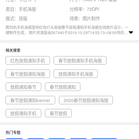
类目：手机海报
分辨率：72DPI
版式：竖版
场景：图片制作
图司机手机海报提供红色灯头高端春节放假通知手机海报在线图片设计，一
键制作生成， 图片资源是由267440于2019-10-29T14:55:13+08:00传的作
品。 图片红色灯头高端春节放假通知日期手机海报尺寸1080x1920像素分
辨率72DPI， 红色灯头高端春节放假通知手机海报图属于红色, 春节, 手机海
报, 高端, 日期主题。 主要用于节日节气行业，为您推荐与红色灯头高端春
相关搜索
节放假通知手机海报相关的专题红色放假通知手机, 春节放假通知手机海报,
春节放假通知海报等优质图片模板资源。
红色放假通知手机
春节放假通知手机海报
春节放假通知海报
放假通知手机海报
放假通知春节
春节放假通知
春节放假通知banner
2020春节放假通知海报
放假通知手机
春节放假
热门专题