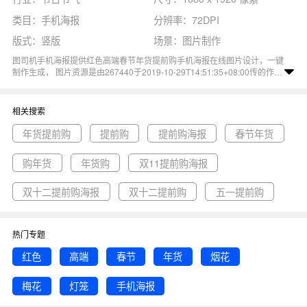
类目：手机海报
分辨率：72DPI
版式：竖版
场景：图片制作
图司机手机海报提供红色高端春节年货提前购手机海报在线图片设计，一键
制作生成， 图片资源是由267440于2019-10-29T14:51:35+08:00传的作
品。 图片红色高端春节年货烟花梅花灯笼手机海报尺寸1080x1920像素分
辨率72DPI， 红色高端春节年货提前购手机海报图属于红色, 灯笼, 春节, 梅
花, 年货主题。 主要用于节日节气行业，为您推荐与红色高端春节年货提前
相关搜索
购手机海报相关的专题年货提前购, 提前购, 提前购海报等优质图片模板资
源。
年货提前购
提前购
提前购海报
春节年货
购年货
年货购
双11提前购海报
双十二提前购海报
双十二提前购
五一提前购
热门专题
红色
高端
春节
年货
烟花
梅花
灯笼
手机海报