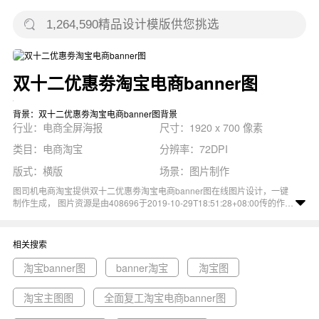
双十二优惠劵淘宝电商banner图
背景：双十二优惠劵淘宝电商banner图背景
行业：电商全屏海报
尺寸：1920 x 700 像素
类目：电商淘宝
分辨率：72DPI
版式：横版
场景：图片制作
图司机电商淘宝提供双十二优惠劵淘宝电商banner图在线图片设计，一键
制作生成， 图片资源是由408696于2019-10-29T18:51:28+08:00传的作
品。 图片创意设计优惠劵双十二活动宣传促销尺寸1920x700像素分辨率
72DPI， 双十二优惠劵淘宝电商banner图图属于促销, 创意, 设计, 活动, 宣
传主题。 主要用于电商全屏海报行业，为您推荐与双十二优惠劵淘宝电商
相关搜索
banner图相关的专题淘宝banner图, banner淘宝, 淘宝图等优质图片模板资
源。
淘宝banner图
banner淘宝
淘宝图
淘宝主图图
全面复工淘宝电商banner图