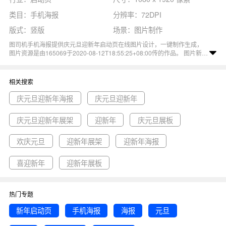
类目：手机海报
分辨率：72DPI
版式：竖版
场景：图片制作
图司机手机海报提供庆元旦迎新年启动页在线图片设计，一键制作生成，
图片资源是由165069于2020-08-12T18:55:25+08:00传的作品。 图片新年
启动页手机海报海报元旦新年传统文化传统节日尺寸1080x1920像素分辨率
72DPI， 庆元旦迎新年启动页图属于新年, 元旦, 海报, 手机海报, 传统节日主
题。 主要用于启动页行业，为您推荐与庆元旦迎新年启动页相关的专题庆
相关搜索
元旦迎新年海报, 庆元旦迎新年, 庆元旦迎新年展架等优质图片模板资源。
庆元旦迎新年海报
庆元旦迎新年
庆元旦迎新年展架
迎新年
庆元旦展板
欢庆元旦
迎新年展架
迎新年海报
喜迎新年
迎新年展板
热门专题
新年启动页
手机海报
海报
元旦