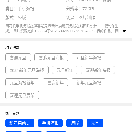
类目：手机海报
分辨率：72DPI
版式：竖版
场景：图片制作
图司机手机海报提供喜迎元旦新年启动页海报在线图片设计，一键制作生
成， 图片资源是由165069于2020-08-12T17:23:35+08:00传的作品。 图片
新年启动页手机海报海报元旦新年春节中国红尺寸1080x1920像素分辨率
72DPI， 喜迎元旦新年启动页海报图属于新年, 元旦, 春节, 海报, 手机海报主
题。 主要用于启动页行业，为您推荐与喜迎元旦新年启动页海报相关的专
相关搜索
题喜迎元旦, 喜迎元旦海报, 元旦新年海报等优质图片模板资源。
喜迎元旦
喜迎元旦海报
元旦新年海报
2021新年元旦海报
元旦新年
喜迎新年海报
元旦海报新年
喜迎新年
新年元旦海报
喜迎元旦展架
热门专题
新年启动页
手机海报
海报
元旦