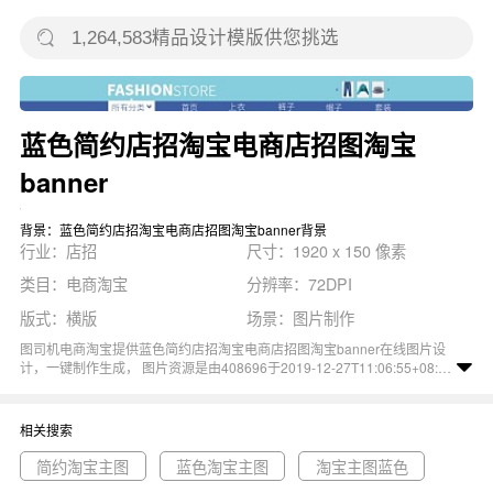
蓝色简约店招淘宝电商店招图淘宝
banner
背景：蓝色简约店招淘宝电商店招图淘宝banner背景
行业：店招
尺寸：1920 x 150 像素
类目：电商淘宝
分辨率：72DPI
版式：横版
场景：图片制作
图司机电商淘宝提供蓝色简约店招淘宝电商店招图淘宝banner在线图片设
计，一键制作生成， 图片资源是由408696于2019-12-27T11:06:55+08:00
传的作品。 图片创意设计活动宣传促销女装店招蓝色简约尺寸1920x150像
素分辨率72DPI， 蓝色简约店招淘宝电商店招图淘宝banner图属于促销, 创
意, 女装, 设计, 活动主题。 主要用于店招行业，为您推荐与蓝色简约店招淘
相关搜索
宝电商店招图淘宝banner相关的专题简约淘宝主图, 蓝色淘宝主图, 淘宝主
图蓝色等优质图片模板资源。
简约淘宝主图
蓝色淘宝主图
淘宝主图蓝色