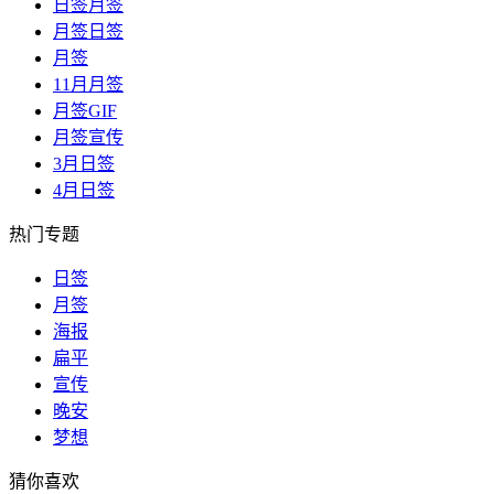
日签月签
月签日签
月签
11月月签
月签GIF
月签宣传
3月日签
4月日签
热门专题
日签
月签
海报
扁平
宣传
晚安
梦想
猜你喜欢