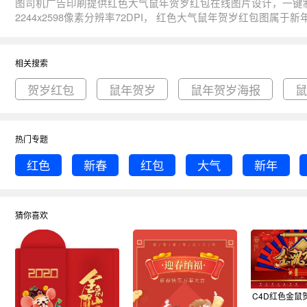
图司机广告印刷提供红色大气鼠年贺岁红包在线图片设计，一键制作生成， 图片资源是由165150于2019-12-30T18:59:34+08:00传的作品。 图片红色新
2244x2598像素分辨率72DPI， 红色大气鼠年贺岁红包图属于新年, 红色, 红包, 新春, 大气主题。 主要用于红包行业，为您推荐与红色大气鼠年贺岁红包相关的专题贺岁红包, 鼠年贺岁, 鼠年贺岁海
报等优质图片模板资源。
相关搜索
贺岁红包
鼠年贺岁
鼠年贺岁海报
热门专题
红色
新春
红包
大气
新年
猜你喜欢