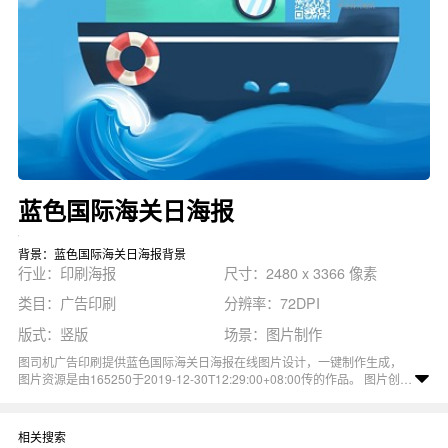
蓝色国际海关日海报
背景：蓝色国际海关日海报背景
行业：印刷海报
尺寸：2480 x 3366 像素
类目：广告印刷
分辨率：72DPI
版式：竖版
场景：图片制作
图司机广告印刷提供蓝色国际海关日海报在线图片设计，一键制作生成，
图片资源是由165250于2019-12-30T12:29:00+08:00传的作品。 图片创意
蓝色大海游轮船国际海关日节日宣传海报尺寸2480x3366像素分辨率
72DPI， 蓝色国际海关日海报图属于节日, 创意, 蓝色, 海报, 大海主题。 主
要用于印刷海报行业，为您推荐与蓝色国际海关日海报相关的专题国际海关
相关搜索
日, 海关, 海关海报等优质图片模板资源。