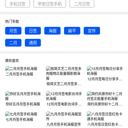
手机日签
早安日签手机
二月日签
热门专题
月签
日签
海报
扁平
宣传
二月
通用
猜你喜欢
二月月签手机海报
12月月签每日分享手机海报
极简文艺二月月签多肉植物正能量摄影图海报
你好五月月签手机海报
12月月签电影台词手机海报
简约风景你好十二月月签正能量手机海报
七月月签手机海报
九月月签手机海报宣传
八月月签日签红色卡通手机海报