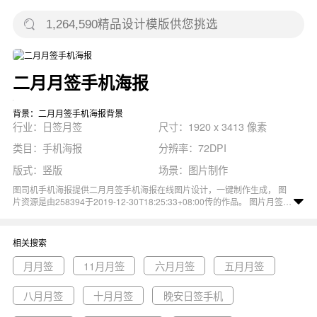
二月月签手机海报
背景：二月月签手机海报背景
行业：日签月签
尺寸：1920 x 3413 像素
类目：手机海报
分辨率：72DPI
版式：竖版
场景：图片制作
图司机手机海报提供二月月签手机海报在线图片设计，一键制作生成， 图
片资源是由258394于2019-12-30T18:25:33+08:00传的作品。 图片月签日
签海报扁平宣传二月通用尺寸1920x3413像素分辨率72DPI， 二月月签手
机海报图属于扁平, 日签, 二月, 月签, 海报主题。 主要用于日签月签行业，
为您推荐与二月月签手机海报相关的专题月月签, 11月月签, 六月月签等优质
相关搜索
图片模板资源。
月月签
11月月签
六月月签
五月月签
八月月签
十月月签
晚安日签手机