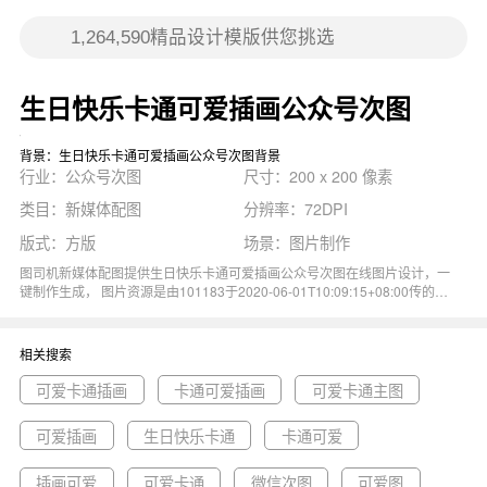
生日快乐卡通可爱插画公众号次图
背景：生日快乐卡通可爱插画公众号次图背景
行业：公众号次图
尺寸：200 x 200 像素
类目：新媒体配图
分辨率：72DPI
版式：方版
场景：图片制作
图司机新媒体配图提供生日快乐卡通可爱插画公众号次图在线图片设计，一
键制作生成， 图片资源是由101183于2020-06-01T10:09:15+08:00传的作
品。 图片生日快乐卡通可爱插画礼物蛋糕庆祝祝福尺寸200x200像素分辨
率72DPI， 生日快乐卡通可爱插画公众号次图图属于卡通, 可爱, 插画, 生日
快乐, 礼物主题。 主要用于公众号次图行业，为您推荐与生日快乐卡通可爱
相关搜索
插画公众号次图相关的专题可爱卡通插画, 卡通可爱插画, 可爱卡通主图等优
质图片模板资源。
可爱卡通插画
卡通可爱插画
可爱卡通主图
可爱插画
生日快乐卡通
卡通可爱
插画可爱
可爱卡通
微信次图
可爱图