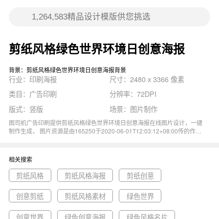
剪纸风格绿色世界环境日创意海报
背景：剪纸风格绿色世界环境日创意海报背景
行业：印刷海报
尺寸：2480 x 3366 像素
类目：广告印刷
分辨率：72DPI
版式：竖版
场景：图片制作
图司机广告印刷提供剪纸风格绿色世界环境日创意海报在线图片设计，一键
制作生成， 图片资源是由165250于2020-06-01T12:03:12+08:00传的作
品。 图片创意时尚绿色城市环保公益环境日海报尺寸2480x3366像素分辨
率72DPI， 剪纸风格绿色世界环境日创意海报图属于绿色, 时尚, 创意, 海报,
城市主题。 主要用于印刷海报行业，为您推荐与剪纸风格绿色世界环境日
相关搜索
创意海报相关的专题剪纸风格, 剪纸风格海报, 剪纸创意等优质图片模板资
源。
剪纸风格
剪纸风格海报
剪纸创意
创意剪纸
剪纸风格素材
绿色世界
创意世界
绿色创意海报
绿色风格名片