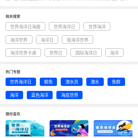
世界海洋日鲸鱼潜水员潜水鱼群海洋蓝色海洋海底世界尺寸900x383像素分
辨率72DPI， 世界海洋日公众号首图图属于海洋, 世界海洋日, 潜水, 海底世
界, 鲸鱼主题。 主要用于公众号首图行业，为您推荐与世界海洋日公众号首
相关搜索
图相关的专题世界海洋日海报, 世界海洋日, 世界海洋等优质图片模板资源。
世界海洋日海报
世界海洋日
世界海洋
海洋世界
海洋日
极海洋世界
海洋世界卡通
世界日
国际海洋日
海洋
热门专题
世界海洋日
鲸鱼
潜水员
潜水
鱼群
海洋
蓝色海洋
海底世界
猜你喜欢