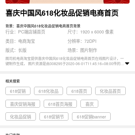
喜庆中国风618化妆品促销电商首页
背景：喜庆中国风618化妆品促销电商首页背景
行业：PC端店铺首页
尺寸：1920 x 6000 像素
类目：电商淘宝
分辨率：72DPI
版式：长版
场景：图片制作
图司机电商淘宝提供喜庆中国风618化妆品促销电商首页在线图片设计，一
键制作生成， 图片资源是由308295于2020-06-01T11:45:16+08:00传的作
品。 图片喜庆中国风618化妆品促销电商首页尺寸1920x6000像素分辨率
72DPI， 喜庆中国风618化妆品促销电商首页图属于促销, 化妆品, 电商, 中
国风, 618主题。 主要用于PC端店铺首页行业，为您推荐与喜庆中国风618
相关搜索
化妆品促销电商首页相关的专题618促销, 618化妆品, 618首页等优质图片
模板资源。
618促销
618化妆品
618首页
化妆品首页
喜庆促销海报
618首页海报
喜庆
化妆品促销
618促销节
618促销banner