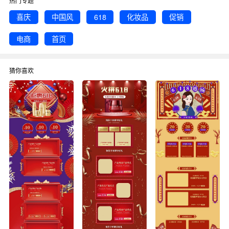
热门专题
喜庆
中国风
618
化妆品
促销
电商
首页
猜你喜欢