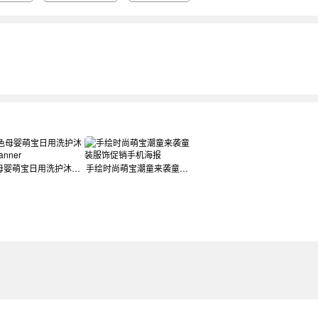
粉色母婴萌宝日用洗护沐浴露banner
手绘时尚萌宝潮童来袭童装服饰促销手机海报