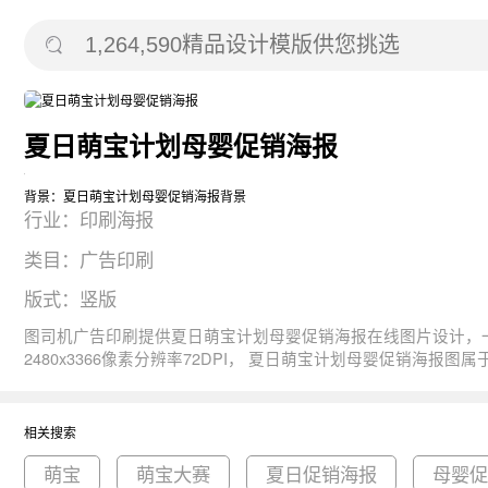
夏日萌宝计划母婴促销海报
背景：夏日萌宝计划母婴促销海报背景
行业：印刷海报
类目：广告印刷
版式：竖版
图司机广告印刷提供夏日萌宝计划母婴促销海报在线图片设计，一键制作生成， 图片资源是由165250于2020-06-01T12:02:48+08:00传的作品。 
2480x3366像素分辨率72DPI， 夏日萌宝计划母婴促销海报图属于卡通, 手绘, 创意, 蓝色, 母婴主题。 主要用于印刷海报行业，为您推荐与夏日萌宝计划母婴促销海报相关的专题萌宝, 萌宝大赛, 夏
日促销海报等优质图片模板资源。
相关搜索
萌宝
萌宝大赛
夏日促销海报
母婴