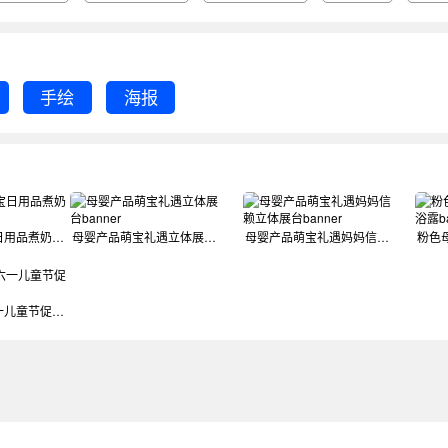
手绘
海报
粉色母婴萌宝日用品煮奶器banner模板
母婴产品萌宝礼遇立体展台banner
母婴产品萌宝礼遇妈妈信赖立体展台banner
萌宝嘉年华六一儿童节促销电商海报