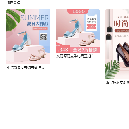
猜你喜欢
女鞋凉鞋夏季电商直通车主图
小清新风女鞋凉鞋夏日大作战海报