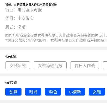
背景：女鞋凉鞋夏日大作战电商海报背景
行业：电商竖版海报
类目：电商淘宝
版式：竖版
图司机电商淘宝提供女鞋凉鞋夏日大作战电商海报在线图片设计，一键制作生成， 图片资源是由165250于2020-06-01T16:05:31+08:00传的作品
750x950像素分辨率72DPI， 女鞋凉鞋夏日大作战电商海报图属于促销, 时尚, 创意, 粉色, 女鞋主题。 主要用于电商竖版海报行业，为您推荐与女鞋凉鞋夏日大作战电商海报相关的专题女鞋凉鞋, 女
鞋凉鞋海报, 夏日大作战等优质图片模板资源。
相关搜索
女鞋凉鞋
女鞋凉鞋海报
夏日大作战
热门专题
创意
时尚
粉色
小清新
女鞋