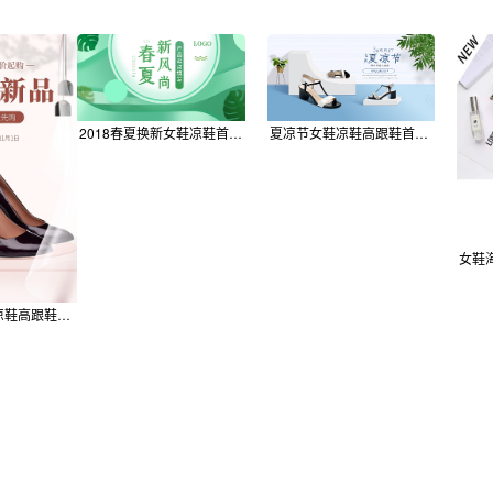
2018春夏换新女鞋凉鞋首页全屏淘宝海报
夏凉节女鞋凉鞋高跟鞋首页海报psd
淘宝韩版女鞋凉鞋高跟鞋竖版海报