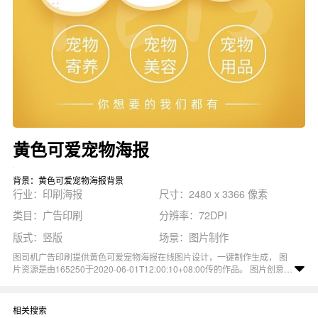
黄色可爱宠物海报
背景：黄色可爱宠物海报背景
行业：印刷海报
尺寸：2480 x 3366 像素
类目：广告印刷
分辨率：72DPI
版式：竖版
场景：图片制作
图司机广告印刷提供黄色可爱宠物海报在线图片设计，一键制作生成， 图
片资源是由165250于2020-06-01T12:00:10+08:00传的作品。 图片创意时
尚卡通可爱宠物小猫狗狗海报尺寸2480x3366像素分辨率72DPI， 黄色可
爱宠物海报图属于卡通, 时尚, 宠物, 创意, 可爱主题。 主要用于印刷海报行
业，为您推荐与黄色可爱宠物海报相关的专题可爱宠物, 可爱宠物狗, 宠物海
相关搜索
报等优质图片模板资源。