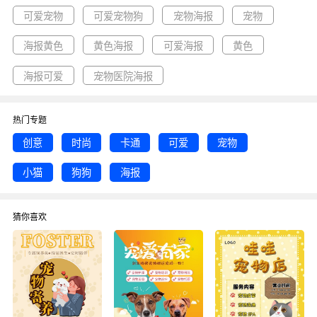
可爱宠物
可爱宠物狗
宠物海报
宠物
海报黄色
黄色海报
可爱海报
黄色
海报可爱
宠物医院海报
热门专题
创意
时尚
卡通
可爱
宠物
小猫
狗狗
海报
猜你喜欢