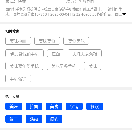
版式：横版
场景：图片制作
图司机手机海报提供美味拉面美食促销手机横图在线图片设计，一键制作生
成， 图片资源是由167703于2020-06-04T12:22:46+08:00传的作品。 图片
美味拉面美食促销餐饮餐厅活动简约手机横图尺寸900x500像素分辨率
72DPI， 美味拉面美食促销手机横图图属于促销, 美食, 简约, 美味, 餐厅主
题。 主要用于手机横图行业，为您推荐与美味拉面美食促销手机横图相关
相关搜索
的专题美味拉面, 美味美食, 美食美味等优质图片模板资源。
美味拉面
美味美食
美食美味
gif美食促销手机
拉面
美味美食海报
美味嘉年华手机
美味早餐手机
美味
手机促销
热门专题
美味
拉面
美食
促销
餐饮
餐厅
活动
简约