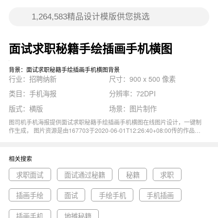
面试求职秘籍手绘插画手机横图
背景：面试求职秘籍手绘插画手机横图背景
行业：招聘纳新
尺寸：900 x 500 像素
类目：手机海报
分辨率：72DPI
版式：横版
场景：图片制作
图司机手机海报提供面试求职秘籍手绘插画手机横图在线图片设计，一键制
作生成， 图片资源是由167703于2020-06-01T12:26:40+08:00传的作品。
图片面试求职秘籍手绘插画手机横图招聘工作职场尺寸900x500像素分辨率
72DPI， 面试求职秘籍手绘插画手机横图图属于手绘, 招聘, 插画, 职场, 面试
主题。 主要用于招聘纳新行业，为您推荐与面试求职秘籍手绘插画手机横
相关搜索
图相关的专题求职面试, 面试通过秘籍, 秘籍等优质图片模板资源。
求职面试
面试通过秘籍
秘籍
求职
插画手绘
面试
手绘手机
手机插画
插画手机
地摊秘籍