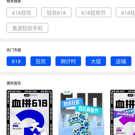
相关搜索
618狂欢
狂欢618
618狂欢节
618
鬼混狂欢手机
热门专题
618
狂欢
倒计时
大促
店铺
猜你喜欢