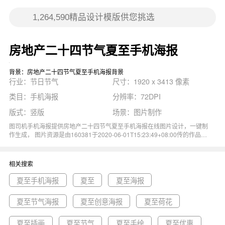
房地产二十四节气夏至手机海报
背景：房地产二十四节气夏至手机海报背景
行业：节日节气
尺寸：1920 x 3413 像素
类目：手机海报
分辨率：72DPI
版式：竖版
场景：图片制作
图司机手机海报提供房地产二十四节气夏至手机海报在线图片设计，一键制
作生成， 图片资源是由160381于2020-06-01T15:23:49+08:00传的作品。
图片房地产地产夏至大暑小暑海报手机海报尺寸1920x3413像素分辨率
72DPI， 房地产二十四节气夏至手机海报图属于海报, 手机海报, 地产, 房地
产, 小暑主题。 主要用于节日节气行业，为您推荐与房地产二十四节气夏至
相关搜索
手机海报相关的专题夏至手机海报, 夏至, 夏至海报等优质图片模板资源。
夏至手机海报
夏至
夏至海报
夏至节气海报
夏至创意海报
夏至荷花
夏至插画
夏至节气
夏至手绘
夏至优惠