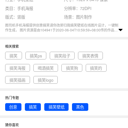
类目：手机海报
分辨率：72DPI
版式：竖版
场景：图片制作
图司机手机海报提供创意搞笑请你改邪归我搞笑壁纸在线图片设计，一键制
作生成， 图片资源是由104941于2020-06-04T10:59:59+08:00传的作品。
图片创意搞笑请你改邪归我搞笑壁纸倒霉熊黑色尺寸1920x3413像素分辨率
72DPI， 创意搞笑请你改邪归我搞笑壁纸图属于创意, 黑色, 搞笑主题。 主
要用于手机壁纸行业，为您推荐与创意搞笑请你改邪归我搞笑壁纸相关的专
相关搜索
题搞笑, 搞笑ps, 搞笑段子等优质图片模板资源。
搞笑
搞笑ps
搞笑段子
搞笑表情
搞笑海报
喝酒搞笑
搞笑狗
搞笑的
搞笑插画
搞笑logo
热门专题
创意
搞笑
搞笑壁纸
黑色
猜你喜欢