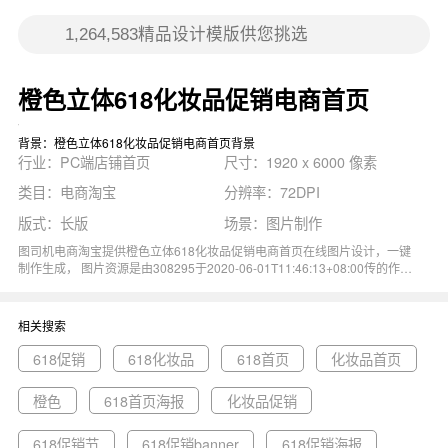
橙色立体618化妆品促销电商首页
背景：橙色立体618化妆品促销电商首页背景
行业：PC端店铺首页
尺寸：1920 x 6000 像素
类目：电商淘宝
分辨率：72DPI
版式：长版
场景：图片制作
图司机电商淘宝提供橙色立体618化妆品促销电商首页在线图片设计，一键
制作生成， 图片资源是由308295于2020-06-01T11:46:13+08:00传的作
品。 图片立体618化妆品促销电商首页美容尺寸1920x6000像素分辨率
72DPI， 橙色立体618化妆品促销电商首页图属于促销, 立体, 化妆品, 电商,
美容主题。 主要用于PC端店铺首页行业，为您推荐与橙色立体618化妆品
相关搜索
促销电商首页相关的专题618促销, 618化妆品, 618首页等优质图片模板资
源。
618促销
618化妆品
618首页
化妆品首页
橙色
618首页海报
化妆品促销
618促销节
618促销banner
618促销海报