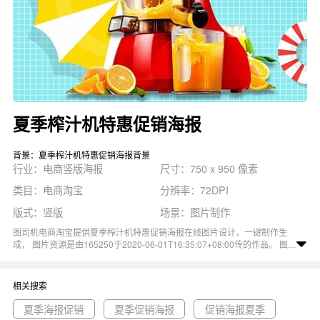
夏季榨汁机特惠促销海报
背景：夏季榨汁机特惠促销海报背景
行业：电商竖版海报
尺寸：750 x 950 像素
类目：电商淘宝
分辨率：72DPI
版式：竖版
场景：图片制作
图司机电商淘宝提供夏季榨汁机特惠促销海报在线图片设计，一键制作生
成， 图片资源是由165250于2020-06-01T16:35:07+08:00传的作品。 图片
创意时尚榨汁机促销活动特惠海报尺寸750x950像素分辨率72DPI， 夏季榨
汁机特惠促销海报图属于促销, 时尚, 创意, 海报, 活动主题。 主要用于电商
竖版海报行业，为您推荐与夏季榨汁机特惠促销海报相关的专题夏季海报促
相关搜索
销, 夏季促销海报, 促销海报夏季等优质图片模板资源。
夏季海报促销
夏季促销海报
促销海报夏季