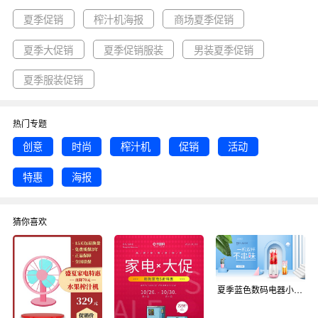
夏季促销
榨汁机海报
商场夏季促销
夏季大促销
夏季促销服装
男装夏季促销
夏季服装促销
热门专题
创意
时尚
榨汁机
促销
活动
特惠
海报
猜你喜欢
夏季蓝色数码电器小家电榨汁机海报psd