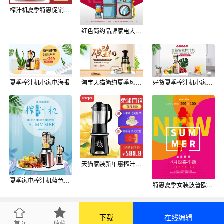
榨汁机夏季特惠促销活动主图直通车
红色简约品牌家电大促特惠榨汁机促销海报
夏季榨汁机小家电海报
淘宝天猫简约夏季风格厨房电器榨汁机海报
好货夏季榨汁机小家电简约淡雅海报
天猫家装新年惠榨汁机限时特惠活动淘宝直通车图片
夏季家电榨汁机蓝色风格海报
特惠夏季女装波普欧美风宣传促销海报
下载
在线编辑
首页
收藏