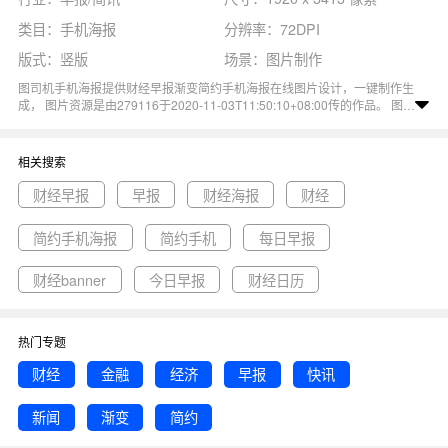
类目：手机海报
分辨率：72DPI
版式：竖版
场景：图片制作
图司机手机海报提供财经早报渐变简约手机海报在线图片设计，一键制作生
成， 图片资源是由279116于2020-11-03T11:50:10+08:00传的作品。 图片
财经金融经济早报快讯新闻渐变简约尺寸1920x3413像素分辨率72DPI，
财经早报渐变简约手机海报图属于渐变, 简约, 金融, 新闻, 早报主题。 主要
用于早报/简讯行业，为您推荐与财经早报渐变简约手机海报相关的专题财
相关搜索
经早报, 早报, 财经海报等优质图片模板资源。
财经早报
早报
财经海报
财经
简约手机海报
简约手机
每日早报
财经banner
今日早报
财经日历
热门专题
财经
金融
经济
早报
快讯
新闻
渐变
简约