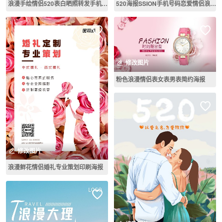
浪漫手绘情侣520表白晒照转发手机海报
520海报SSION手机号码恋爱情侣浪漫粉色朋友圈
修改图片
粉色浪漫情侣表女表男表简约海报
修改图片
浪漫鲜花情侣婚礼专业策划印刷海报