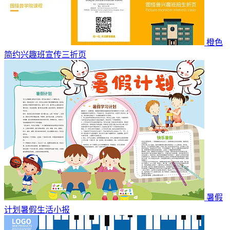
橙色
简约兴趣班宣传三折页
暑假
计划暑假生活小报