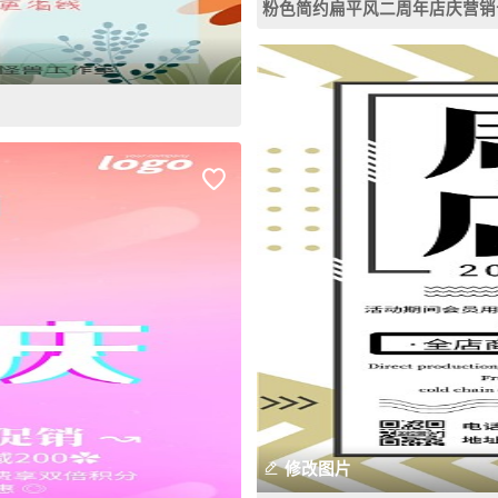
粉色简约扁平风二周年店庆营销
修改图片