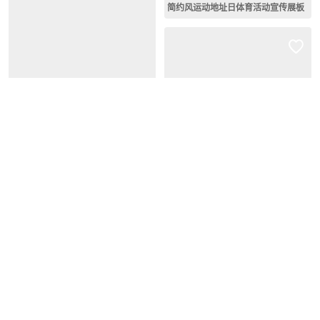
简约风运动地址日体育活动宣传展板
修改图片
简约3d极限飞盘健身极限飞盘运动活动海报
修改图片
小清新全民运动全民健身日手绘插画风节日海报