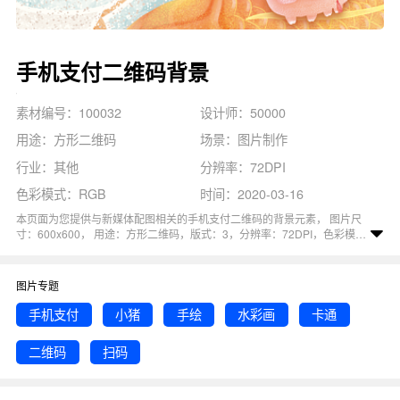
手机支付二维码背景
素材编号：100032
设计师：50000
用途：方形二维码
场景：图片制作
行业：其他
分辨率：72DPI
色彩模式：RGB
时间：2020-03-16
本页面为您提供与新媒体配图相关的手机支付二维码的背景元素， 图片尺
寸：600x600， 用途：方形二维码，版式：3，分辨率：72DPI，色彩模
式：RGB, 图司机还为您精心推荐了卡通, 二维码, 手机支付, 扫码, 手绘相关
主题的图片模板。 猜您可能还对
支付手机
背景主题的内容比较感兴趣，赶
快点击编辑吧！
图片专题
手机支付
小猪
手绘
水彩画
卡通
二维码
扫码