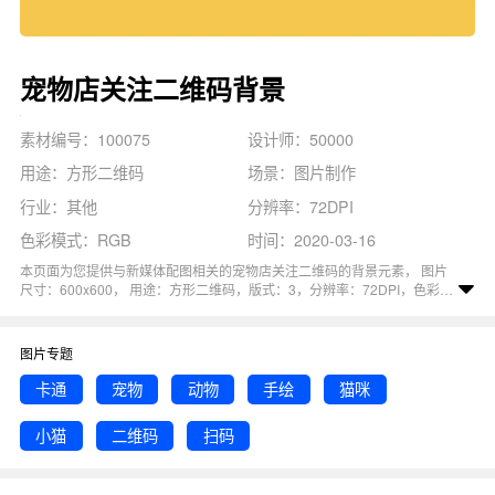
宠物店关注二维码背景
素材编号：100075
设计师：50000
用途：方形二维码
场景：图片制作
行业：其他
分辨率：72DPI
色彩模式：RGB
时间：2020-03-16
本页面为您提供与新媒体配图相关的宠物店关注二维码的背景元素， 图片
尺寸：600x600， 用途：方形二维码，版式：3，分辨率：72DPI，色彩模
式：RGB, 图司机还为您精心推荐了卡通, 二维码, 扫码, 手绘, 宠物相关主题
的图片模板。 猜您可能还对
宠物店关注
背景主题的内容比较感兴趣，赶快
点击编辑吧！
图片专题
卡通
宠物
动物
手绘
猫咪
小猫
二维码
扫码