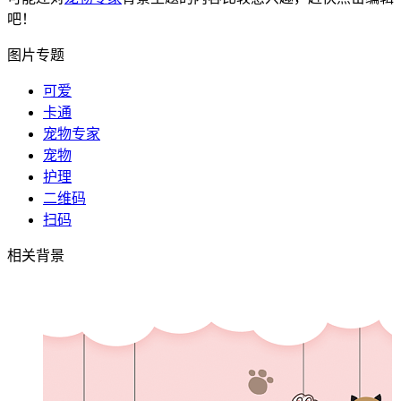
吧！
图片专题
可爱
卡通
宠物专家
宠物
护理
二维码
扫码
相关背景