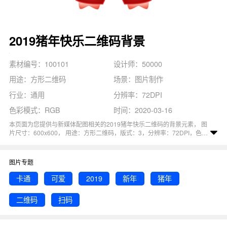
2019猪年快乐二维码背景
素材编号：100101
设计师：50000
用途：方形二维码
场景：图片制作
行业：通用
分辨率：72DPI
色彩模式：RGB
时间：2020-03-16
本页面为您提供与新媒体配图相关的2019猪年快乐二维码的背景元素， 图
片尺寸：600x600， 用途：方形二维码，版式：3，分辨率：72DPI，色彩
模式：RGB, 图司机还为您精心推荐了卡通, 二维码, 新年, 猪年, 2019相关主
题的图片模板。 猜您可能还对
猪年快乐
背景主题的内容比较感兴趣，赶快
点击编辑吧！
图片专题
卡通
可爱
2019
新年
猪年
二维码
扫码