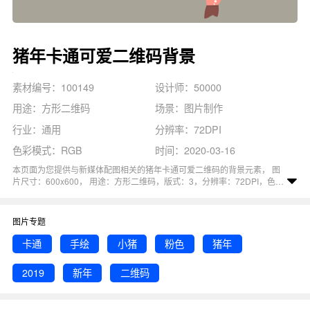
猪年卡通可爱二维码背景
素材编号：100149
设计师：50000
用途：方形二维码
场景：图片制作
行业：通用
分辨率：72DPI
色彩模式：RGB
时间：2020-03-16
本页面为您提供与新媒体配图相关的猪年卡通可爱二维码的背景元素， 图
片尺寸：600x600， 用途：方形二维码，版式：3，分辨率：72DPI，色彩
模式：RGB, 图司机还为您精心推荐了卡通, 二维码, 新年, 猪年, 2019相关主
题的图片模板。 猜您可能还对
卡通猪年
背景主题的内容比较感兴趣，赶快
点击编辑吧！
图片专题
卡通
手绘
小猪
粉色
猪年
2019
新年
二维码