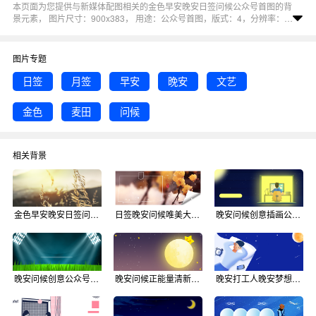
本页面为您提供与新媒体配图相关的金色早安晚安日签问候公众号首图的背
景元素， 图片尺寸：900x383， 用途：公众号首图，版式：4，分辨率：
72DPI，色彩模式：RGB, 图司机还为您精心推荐了金色, 早安, 日签, 月签,
晚安相关主题的图片模板。 猜您可能还对
公众号金色
背景主题的内容比较
感兴趣，赶快点击编辑吧！
图片专题
日签
月签
早安
晚安
文艺
金色
麦田
问候
相关背景
金色早安晚安日签问候公众号首图背景
日签晚安问候唯美大气公众号首图背景
晚安问候创意插画公众号首图背景
晚安问候创意公众号首图背景
晚安问候正能量清新公众号首图背景
晚安打工人晚安梦想心语问候公众号首图背景