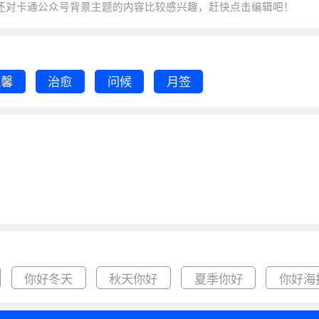
模板。 猜您可能还对
卡通公众号
背景主题的内容比较感兴趣，赶快点击编辑吧！
温馨
治愈
问候
月签
你好冬天
秋天你好
夏季你好
你好海