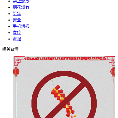
禁止燃放
烟花爆竹
新年
安全
手机海报
宣传
海报
相关背景