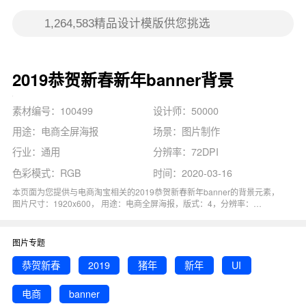
2019恭贺新春新年banner背景
素材编号：100499
设计师：50000
用途：电商全屏海报
场景：图片制作
行业：通用
分辨率：72DPI
色彩模式：RGB
时间：2020-03-16
本页面为您提供与电商淘宝相关的2019恭贺新春新年banner的背景元素，
图片尺寸：1920x600， 用途：电商全屏海报，版式：4，分辨率：
72DPI，色彩模式：RGB, 图司机还为您精心推荐了新年, 猪年, 2019, 电商,
恭贺新春相关主题的图片模板。 猜您可能还对
新春恭贺
背景主题的内容比
较感兴趣，赶快点击编辑吧！
图片专题
恭贺新春
2019
猪年
新年
UI
电商
banner